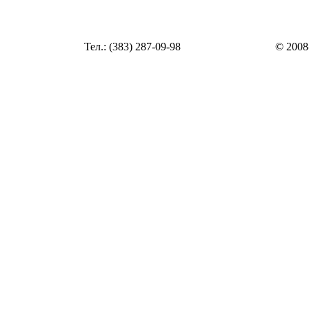
Статья
Тел.: (383) 287-09-98
© 2008
Статья
zakaz@top54.ru
Статья
Статья
Статья
Статья
Статья