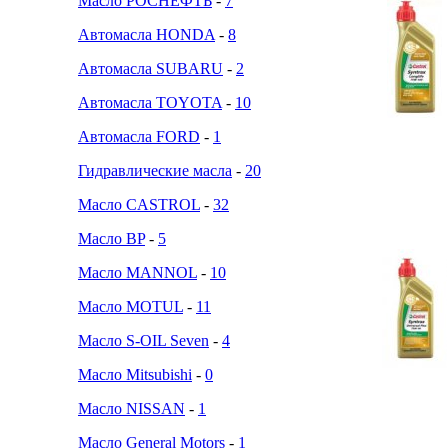
Масло РОСНЕФТЬ
-
7
Автомасла HONDA
-
8
Автомасла SUBARU
-
2
Автомасла TOYOTA
-
10
Автомасла FORD
-
1
Гидравлические масла
-
20
Масло CASTROL
-
32
Масло BP
-
5
Масло MANNOL
-
10
Масло MOTUL
-
11
Масло S-OIL Seven
-
4
Масло Mitsubishi
-
0
Масло NISSAN
-
1
Масло General Motors
-
1