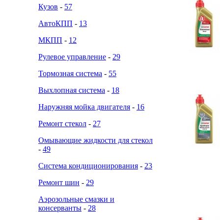
Кузов
-
57
АвтоКПП
-
13
МКПП
-
12
Рулевое управление
-
29
Тормозная система
-
55
Выхлопная система
-
18
Наружняя мойка двигателя
-
16
Ремонт стекол
-
27
Омывающие жидкости для стекол
-
49
Система кондиционирования
-
23
Ремонт шин
-
29
Аэрозольные смазки и
консерванты
-
28