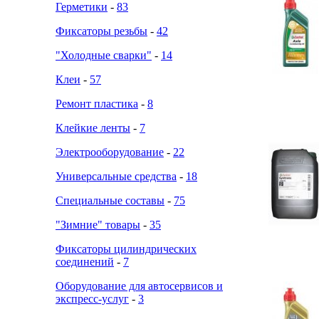
Герметики
-
83
Фиксаторы резьбы
-
42
"Холодные сварки"
-
14
Клеи
-
57
Ремонт пластика
-
8
Клейкие ленты
-
7
Электрооборудование
-
22
Универсальные средства
-
18
Специальные составы
-
75
"Зимние" товары
-
35
Фиксаторы цилиндрических
соединений
-
7
Оборудование для автосервисов и
экспресс-услуг
-
3