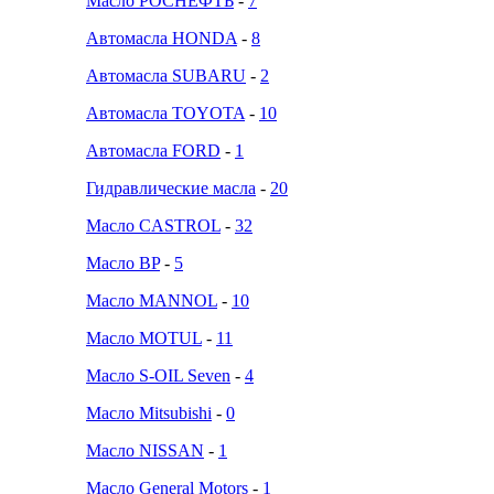
Масло РОСНЕФТЬ
-
7
Автомасла HONDA
-
8
Автомасла SUBARU
-
2
Автомасла TOYOTA
-
10
Автомасла FORD
-
1
Гидравлические масла
-
20
Масло CASTROL
-
32
Масло BP
-
5
Масло MANNOL
-
10
Масло MOTUL
-
11
Масло S-OIL Seven
-
4
Масло Mitsubishi
-
0
Масло NISSAN
-
1
Масло General Motors
-
1