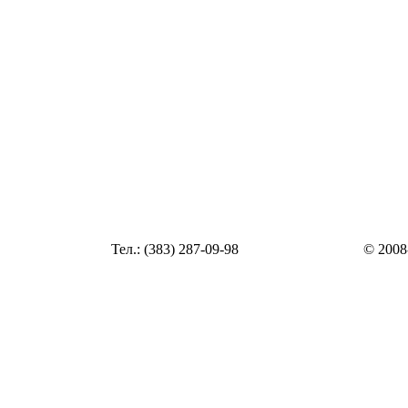
Статья
Тел.: (383) 287-09-98
© 2008
Статья
zakaz@top54.ru
Статья
Статья
Статья
Статья
Статья