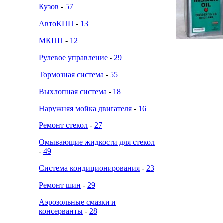
Кузов
-
57
АвтоКПП
-
13
МКПП
-
12
Рулевое управление
-
29
Тормозная система
-
55
Выхлопная система
-
18
Наружняя мойка двигателя
-
16
Ремонт стекол
-
27
Омывающие жидкости для стекол
-
49
Система кондиционирования
-
23
Ремонт шин
-
29
Аэрозольные смазки и
консерванты
-
28