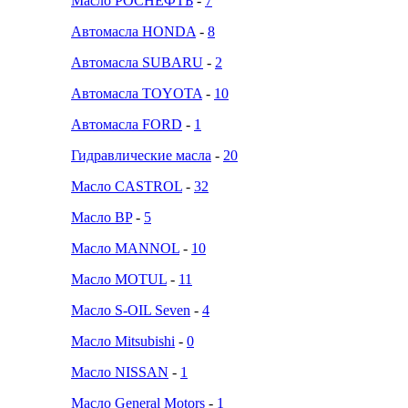
Масло РОСНЕФТЬ
-
7
Автомасла HONDA
-
8
Автомасла SUBARU
-
2
Автомасла TOYOTA
-
10
Автомасла FORD
-
1
Гидравлические масла
-
20
Масло CASTROL
-
32
Масло BP
-
5
Масло MANNOL
-
10
Масло MOTUL
-
11
Масло S-OIL Seven
-
4
Масло Mitsubishi
-
0
Масло NISSAN
-
1
Масло General Motors
-
1