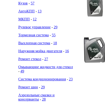
Кузов
-
57
АвтоКПП
-
13
МКПП
-
12
Рулевое управление
-
29
Тормозная система
-
55
Выхлопная система
-
18
Наружняя мойка двигателя
-
16
Ремонт стекол
-
27
Омывающие жидкости для стекол
-
49
Система кондиционирования
-
23
Ремонт шин
-
29
Аэрозольные смазки и
консерванты
-
28