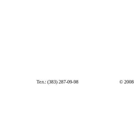
Статья
Тел.: (383) 287-09-98
© 2008
Статья
zakaz@top54.ru
Статья
Статья
Статья
Статья
Статья