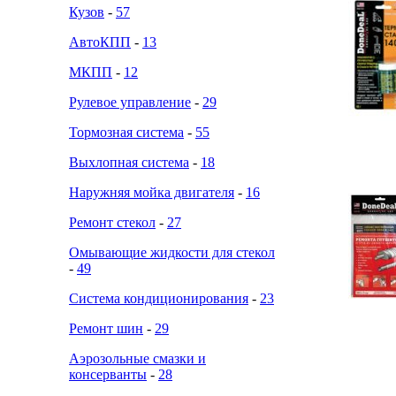
Кузов
-
57
АвтоКПП
-
13
МКПП
-
12
Рулевое управление
-
29
Тормозная система
-
55
Выхлопная система
-
18
Наружняя мойка двигателя
-
16
Ремонт стекол
-
27
Омывающие жидкости для стекол
-
49
Система кондиционирования
-
23
Ремонт шин
-
29
Аэрозольные смазки и
консерванты
-
28