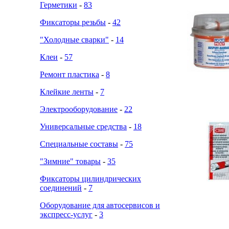
Герметики
-
83
Фиксаторы резьбы
-
42
"Холодные сварки"
-
14
Клеи
-
57
Ремонт пластика
-
8
Клейкие ленты
-
7
Электрооборудование
-
22
Универсальные средства
-
18
Специальные составы
-
75
"Зимние" товары
-
35
Фиксаторы цилиндрических
соединений
-
7
Оборудование для автосервисов и
экспресс-услуг
-
3