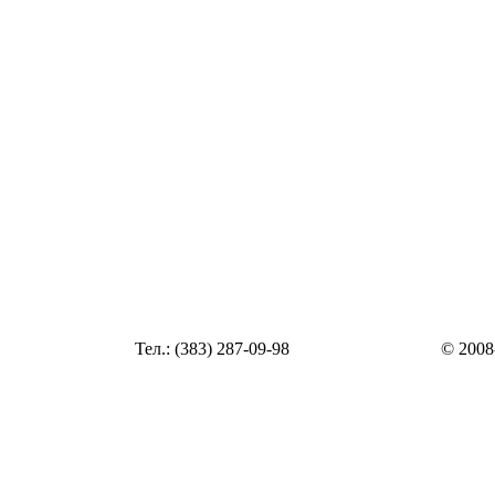
Статья
Тел.: (383) 287-09-98
© 2008
Статья
zakaz@top54.ru
Статья
Статья
Статья
Статья
Статья