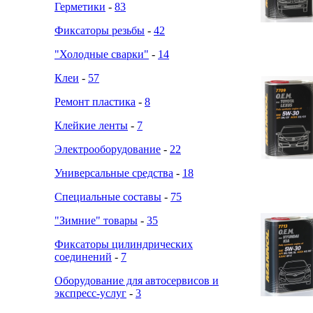
Герметики
-
83
Фиксаторы резьбы
-
42
"Холодные сварки"
-
14
Клеи
-
57
Ремонт пластика
-
8
Клейкие ленты
-
7
Электрооборудование
-
22
Универсальные средства
-
18
Специальные составы
-
75
"Зимние" товары
-
35
Фиксаторы цилиндрических
соединений
-
7
Оборудование для автосервисов и
экспресс-услуг
-
3