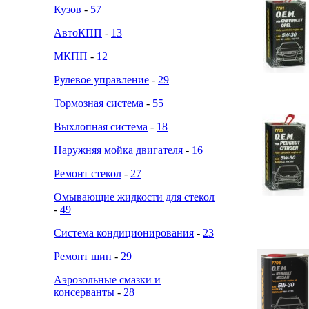
Кузов
-
57
АвтоКПП
-
13
МКПП
-
12
Рулевое управление
-
29
Тормозная система
-
55
Выхлопная система
-
18
Наружняя мойка двигателя
-
16
Ремонт стекол
-
27
Омывающие жидкости для стекол
-
49
Система кондиционирования
-
23
Ремонт шин
-
29
Аэрозольные смазки и
консерванты
-
28