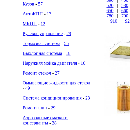
390
|
400
Кузов
-
57
520
|
530
650
|
660
АвтоКПП
-
13
780
|
790
910
|
92
МКПП
-
12
Рулевое управление
-
29
Тормозная система
-
55
Выхлопная система
-
18
Наружняя мойка двигателя
-
16
Ремонт стекол
-
27
Омывающие жидкости для стекол
-
49
Система кондиционирования
-
23
Ремонт шин
-
29
Аэрозольные смазки и
консерванты
-
28