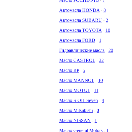
Масло РОСНЕФТЬ
-
7
Автомасла HONDA
-
8
Автомасла SUBARU
-
2
Автомасла TOYOTA
-
10
Автомасла FORD
-
1
Гидравлические масла
-
20
Масло CASTROL
-
32
Масло BP
-
5
Масло MANNOL
-
10
Масло MOTUL
-
11
Масло S-OIL Seven
-
4
Масло Mitsubishi
-
0
Масло NISSAN
-
1
Масло General Motors
-
1