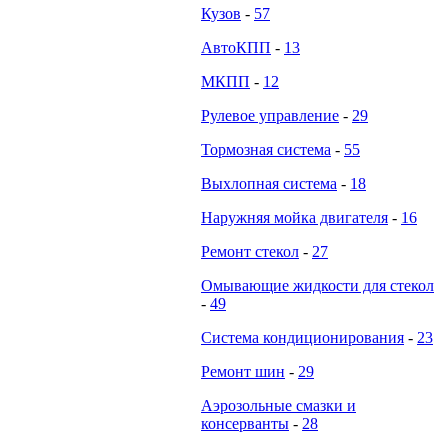
Кузов
-
57
АвтоКПП
-
13
МКПП
-
12
Рулевое управление
-
29
Тормозная система
-
55
Выхлопная система
-
18
Наружняя мойка двигателя
-
16
Ремонт стекол
-
27
Омывающие жидкости для стекол
-
49
Система кондиционирования
-
23
Ремонт шин
-
29
Аэрозольные смазки и
консерванты
-
28