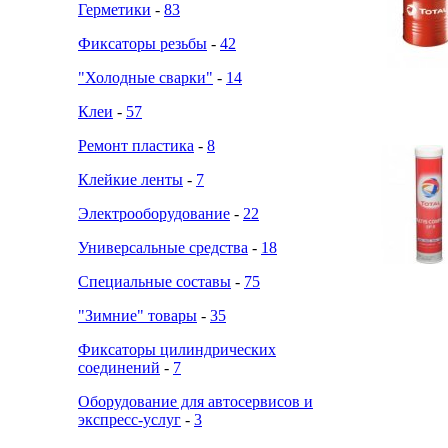
Герметики
-
83
Фиксаторы резьбы
-
42
"Холодные сварки"
-
14
Клеи
-
57
Ремонт пластика
-
8
Клейкие ленты
-
7
Электрооборудование
-
22
Универсальные средства
-
18
Специальные составы
-
75
"Зимние" товары
-
35
Фиксаторы цилиндрических
соединений
-
7
Оборудование для автосервисов и
экспресс-услуг
-
3