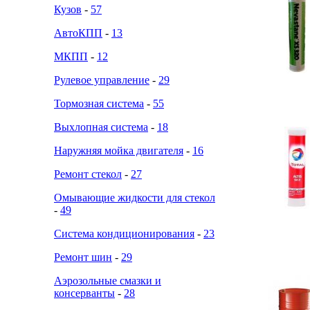
Кузов
-
57
АвтоКПП
-
13
МКПП
-
12
Рулевое управление
-
29
Тормозная система
-
55
Выхлопная система
-
18
Наружняя мойка двигателя
-
16
Ремонт стекол
-
27
Омывающие жидкости для стекол
-
49
Система кондиционирования
-
23
Ремонт шин
-
29
Аэрозольные смазки и
консерванты
-
28