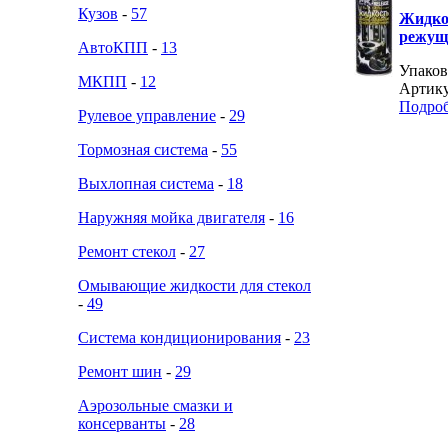
Кузов
-
57
Жидко
режуще
АвтоКПП
-
13
Упаковк
МКПП
-
12
Артику
Подро
Рулевое управление
-
29
Тормозная система
-
55
Выхлопная система
-
18
Наружняя мойка двигателя
-
16
Ремонт стекол
-
27
Омывающие жидкости для стекол
-
49
Система кондиционирования
-
23
Ремонт шин
-
29
Аэрозольные смазки и
консерванты
-
28