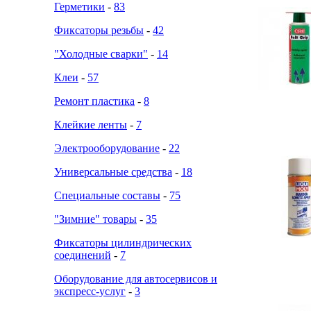
Герметики
-
83
Фиксаторы резьбы
-
42
"Холодные сварки"
-
14
Клеи
-
57
Ремонт пластика
-
8
Клейкие ленты
-
7
Электрооборудование
-
22
Универсальные средства
-
18
Специальные составы
-
75
"Зимние" товары
-
35
Фиксаторы цилиндрических
соединений
-
7
Оборудование для автосервисов и
экспресс-услуг
-
3