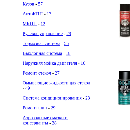
Кузов
-
57
АвтоКПП
-
13
МКПП
-
12
Рулевое управление
-
29
Тормозная система
-
55
Выхлопная система
-
18
Наружняя мойка двигателя
-
16
Ремонт стекол
-
27
Омывающие жидкости для стекол
-
49
Система кондиционирования
-
23
Ремонт шин
-
29
Аэрозольные смазки и
консерванты
-
28