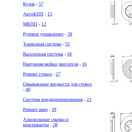
Кузов
-
57
АвтоКПП
-
13
МКПП
-
12
Рулевое управление
-
29
Тормозная система
-
55
Выхлопная система
-
18
Наружняя мойка двигателя
-
16
Ремонт стекол
-
27
Омывающие жидкости для стекол
-
49
Система кондиционирования
-
23
Ремонт шин
-
29
Аэрозольные смазки и
консерванты
-
28