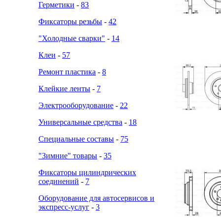
Герметики
-
83
Фиксаторы резьбы
-
42
"Холодные сварки"
-
14
Клеи
-
57
Ремонт пластика
-
8
Клейкие ленты
-
7
Электрооборудование
-
22
Универсальные средства
-
18
Специальные составы
-
75
"Зимние" товары
-
35
Фиксаторы цилиндрических
соединений
-
7
Оборудование для автосервисов и
экспресс-услуг
-
3