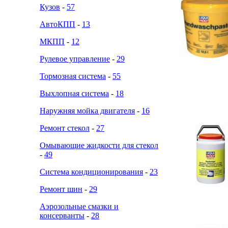
Кузов
-
57
АвтоКПП
-
13
МКПП
-
12
Рулевое управление
-
29
Тормозная система
-
55
Выхлопная система
-
18
Наружняя мойка двигателя
-
16
Ремонт стекол
-
27
Омывающие жидкости для стекол
-
49
Система кондиционирования
-
23
Ремонт шин
-
29
Аэрозольные смазки и
консерванты
-
28