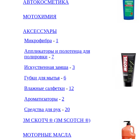
АВТОКОСМЕТИКА
МОТОХИМИЯ
АКСЕССУАРЫ
Микрофибра
-
1
Аппликаторы и полотенца для
полировки
-
7
Искуственная замша
-
3
Губки для мытья
-
6
Влажные салфетки
-
12
Ароматизаторы
-
2
Средства для рук
-
20
3М СКОТЧ ® (3M SCOTCH ®)
МОТОРНЫЕ МАСЛА