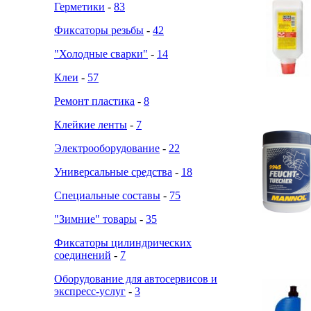
Герметики
-
83
Фиксаторы резьбы
-
42
"Холодные сварки"
-
14
Клеи
-
57
Ремонт пластика
-
8
Клейкие ленты
-
7
Электрооборудование
-
22
Универсальные средства
-
18
Специальные составы
-
75
"Зимние" товары
-
35
Фиксаторы цилиндрических
соединений
-
7
Оборудование для автосервисов и
экспресс-услуг
-
3