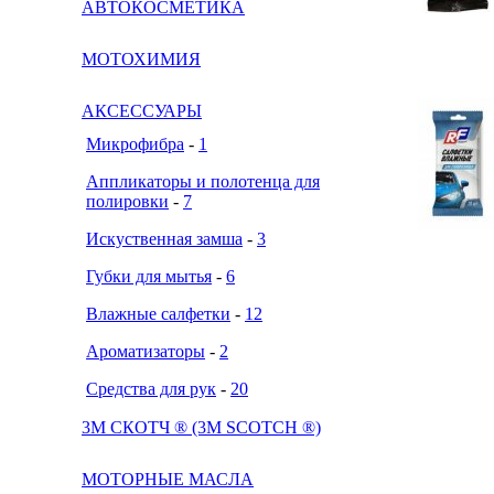
АВТОКОСМЕТИКА
МОТОХИМИЯ
АКСЕССУАРЫ
Микрофибра
-
1
Аппликаторы и полотенца для
полировки
-
7
Искуственная замша
-
3
Губки для мытья
-
6
Влажные салфетки
-
12
Ароматизаторы
-
2
Средства для рук
-
20
3М СКОТЧ ® (3M SCOTCH ®)
МОТОРНЫЕ МАСЛА