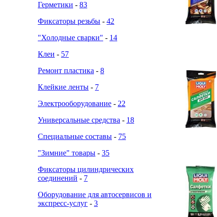
Герметики
-
83
Фиксаторы резьбы
-
42
"Холодные сварки"
-
14
Клеи
-
57
Ремонт пластика
-
8
Клейкие ленты
-
7
Электрооборудование
-
22
Универсальные средства
-
18
Специальные составы
-
75
"Зимние" товары
-
35
Фиксаторы цилиндрических
соединений
-
7
Оборудование для автосервисов и
экспресс-услуг
-
3