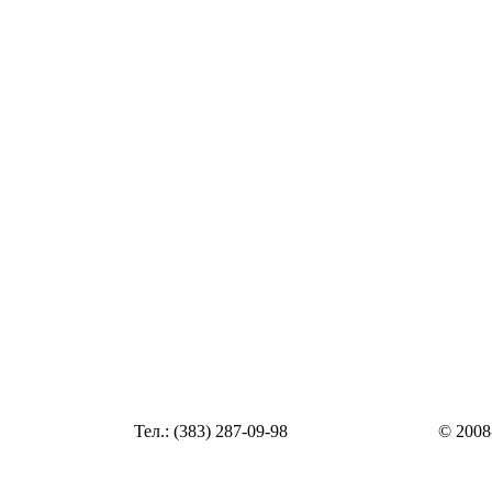
Статья
Тел.: (383) 287-09-98
© 2008
Статья
zakaz@top54.ru
Статья
Статья