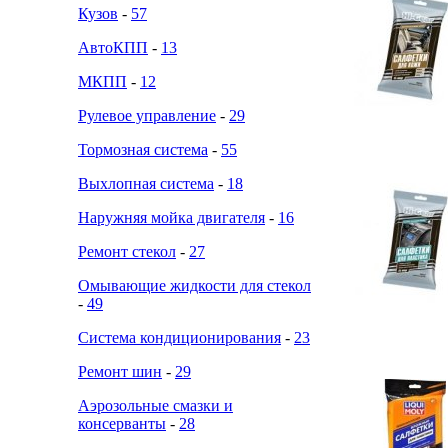
Кузов
-
57
АвтоКПП
-
13
МКПП
-
12
Рулевое управление
-
29
Тормозная система
-
55
Выхлопная система
-
18
Наружняя мойка двигателя
-
16
Ремонт стекол
-
27
Омывающие жидкости для стекол
-
49
Система кондиционирования
-
23
Ремонт шин
-
29
Аэрозольные смазки и
консерванты
-
28