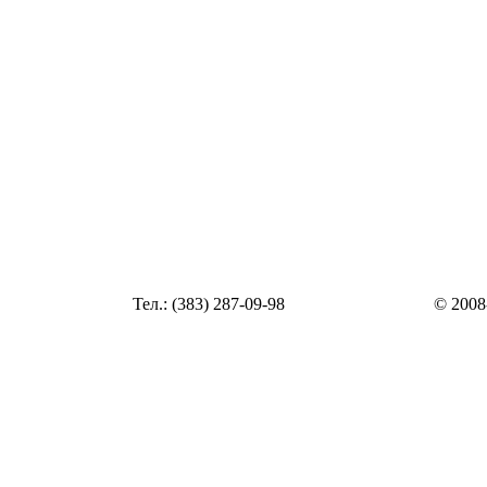
Статья
Тел.: (383) 287-09-98
© 2008
Статья
zakaz@top54.ru
Статья
Статья
Статья
Статья
Статья