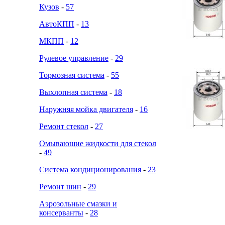
Кузов
-
57
АвтоКПП
-
13
МКПП
-
12
Рулевое управление
-
29
Тормозная система
-
55
Выхлопная система
-
18
Наружняя мойка двигателя
-
16
Ремонт стекол
-
27
Омывающие жидкости для стекол
-
49
Система кондиционирования
-
23
Ремонт шин
-
29
Аэрозольные смазки и
консерванты
-
28