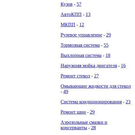
Кузов
-
57
АвтоКПП
-
13
МКПП
-
12
Рулевое управление
-
29
Тормозная система
-
55
Выхлопная система
-
18
Наружняя мойка двигателя
-
16
Ремонт стекол
-
27
Омывающие жидкости для стекол
-
49
Система кондиционирования
-
23
Ремонт шин
-
29
Аэрозольные смазки и
консерванты
-
28